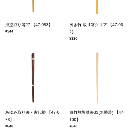
溜塗取り箸27 【47-053】
磨き竹 取り箸クリア 【47-06
¥544
2】
¥320
あゆみ取り箸・古代塗 【47-0
白竹無垢菜箸33(無塗装) 【47-
76】
100】
¥640
¥640