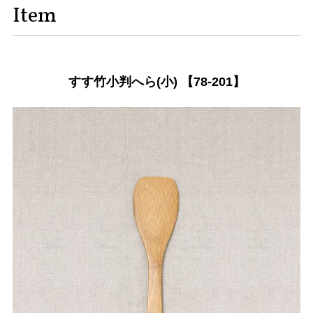
Item
すす竹小判へら(小) 【78-201】