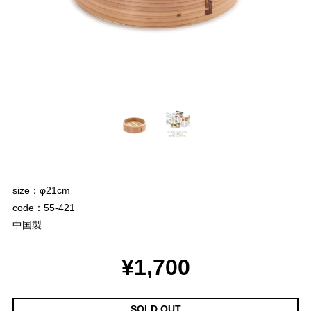
size：φ21cm
code：55-421
中国製
¥1,700
SOLD OUT