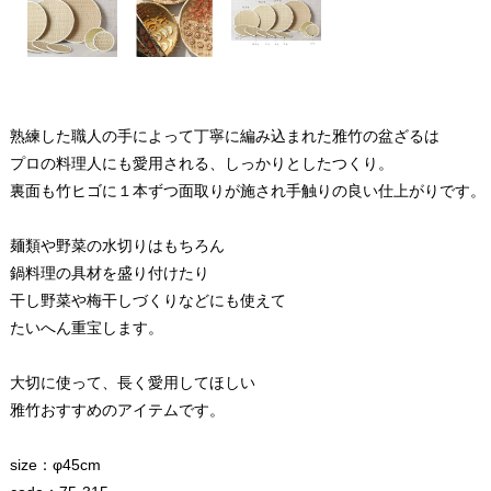
熟練した職人の手によって丁寧に編み込まれた雅竹の盆ざるは
プロの料理人にも愛用される、しっかりとしたつくり。
裏面も竹ヒゴに１本ずつ面取りが施され手触りの良い仕上がりです。
麺類や野菜の水切りはもちろん
鍋料理の具材を盛り付けたり
干し野菜や梅干しづくりなどにも使えて
たいへん重宝します。
大切に使って、長く愛用してほしい
雅竹おすすめのアイテムです。
size：φ45cm