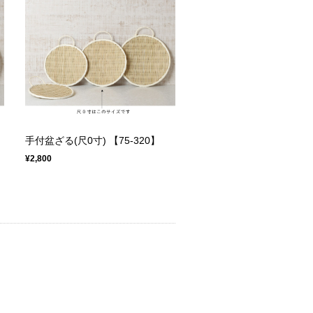
手付盆ざる(尺0寸) 【75-320】
¥2,800