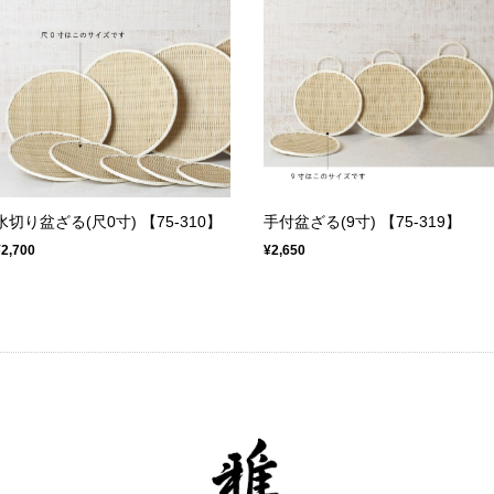
水切り盆ざる(尺0寸) 【75-310】
手付盆ざる(9寸) 【75-319】
¥2,700
¥2,650