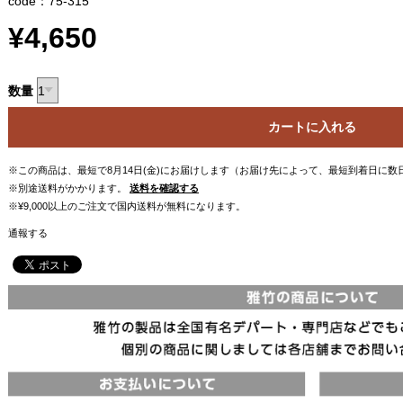
code：75-315
¥4,650
数量
カートに入れる
※この商品は、最短で8月14日(金)にお届けします（お届け先によって、最短到着日に
※別途送料がかかります。
送料を確認する
※¥9,000以上のご注文で国内送料が無料になります。
通報する