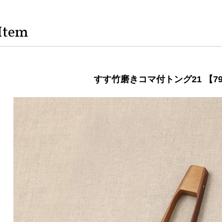
Item
すす竹磨きコマ付トング21 【79-