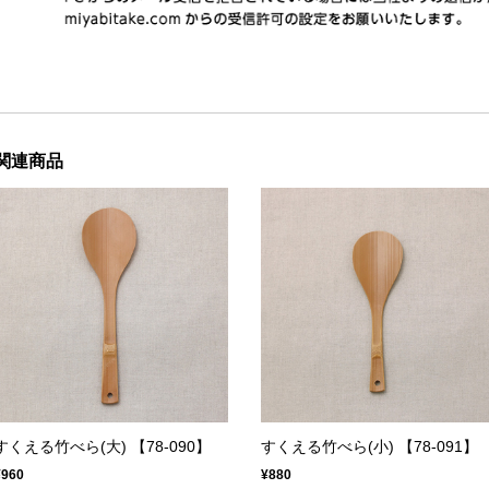
関連商品
すくえる竹べら(大) 【78-090】
すくえる竹べら(小) 【78-091】
¥960
¥880