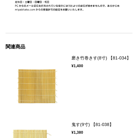
関連商品
磨き竹巻きす(8寸) 【81-034】
¥1,400
鬼す(9寸) 【81-038】
¥1,380