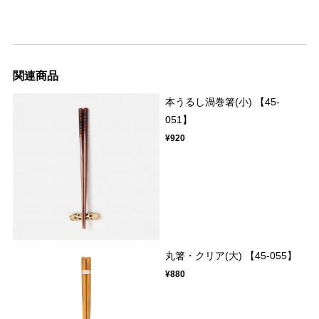
関連商品
本うるし渦巻箸(小) 【45-
051】
¥920
丸箸・クリア(大) 【45-055】
¥880