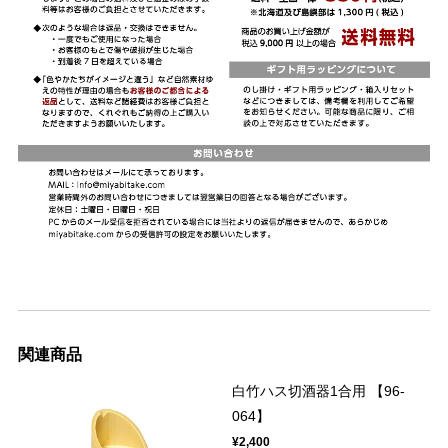
関連商品
白竹ハス切酒器1合用 【96-
064】
¥2,400