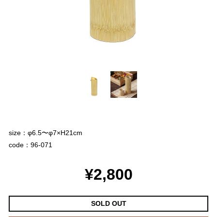
size：φ6.5〜φ7×H21cm
code：96-071
¥2,800
SOLD OUT