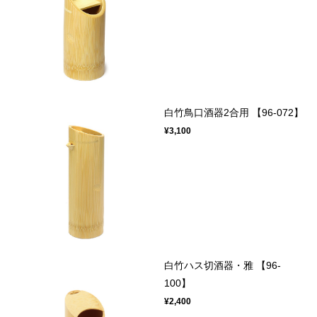
白竹鳥口酒器2合用 【96-072】
¥3,100
白竹ハス切酒器・雅 【96-
100】
¥2,400