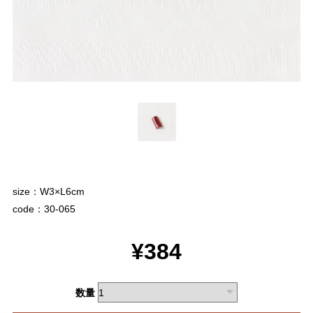
size：W3×L6cm
code：30-065
¥384
数量