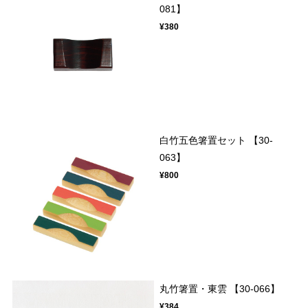
081】
¥380
白竹五色箸置セット 【30-
063】
¥800
丸竹箸置・東雲 【30-066】
¥384