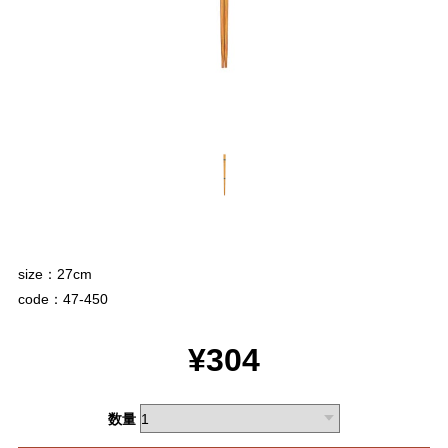
size：27cm
code：47-450
¥304
数量