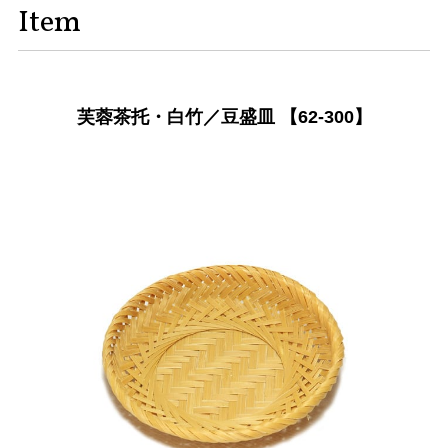
Item
芙蓉茶托・白竹／豆盛皿 【62-300】