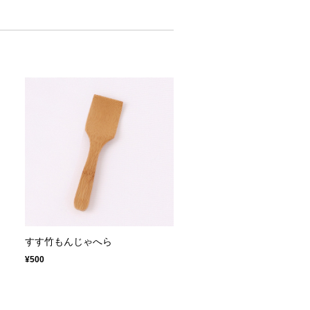
ン
すす竹もんじゃへら
¥500