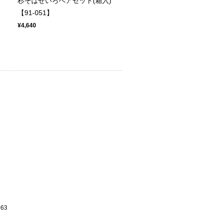
杉そばせいろペアセット(箱入)
【91-051】
¥4,640
663