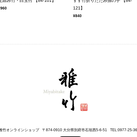
足踏み竹・白玉付 【84-101】
すす竹折りたたみ孫の手 【84-
121】
¥960
¥840
雅竹オンラインショップ
〒874-0910 大分県別府市石垣西5-6-51
TEL:0977-25-3