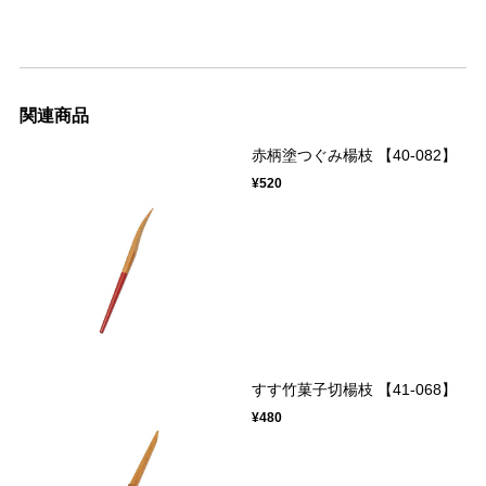
関連商品
赤柄塗つぐみ楊枝 【40-082】
¥520
すす竹菓子切楊枝 【41-068】
¥480