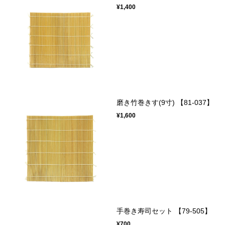
¥1,400
磨き竹巻きす(9寸) 【81-037】
¥1,600
手巻き寿司セット 【79-505】
¥700